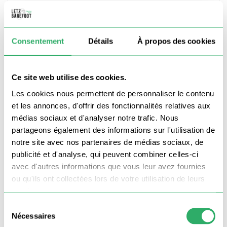
Consentement
Détails
À propos des cookies
Document joint
Aucun fichier sélectionné
Ce site web utilise des cookies.
optionnel
Les cookies nous permettent de personnaliser le contenu
et les annonces, d'offrir des fonctionnalités relatives aux
Message
médias sociaux et d'analyser notre trafic. Nous
partageons également des informations sur l'utilisation de
notre site avec nos partenaires de médias sociaux, de
publicité et d'analyse, qui peuvent combiner celles-ci
avec d'autres informations que vous leur avez fournies
J'accepte les Mentions Légales & les CGV
ou qu'ils ont collectées lors de votre utilisation de leurs
services.
Sélection
Nécessaires
du