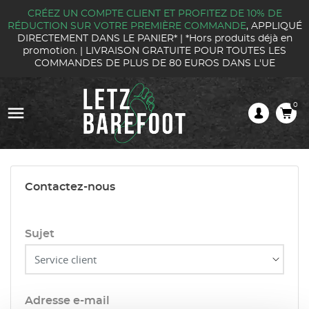
CRÉEZ UN COMPTE CLIENT ET PROFITEZ DE 10% DE
RÉDUCTION SUR VOTRE PREMIÈRE COMMANDE
, APPLIQUÉ
DIRECTEMENT DANS LE PANIER* |
*Hors produits déjà en
promotion. |
LIVRAISON GRATUITE POUR TOUTES LES
COMMANDES DE PLUS DE 80 EUROS DANS L'UE
0

Contactez-nous
Sujet
Adresse e-mail